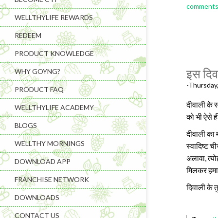
comments 
WELLTHYLIFE REWARDS
REDEEM
PRODUCT KNOWLEDGE
इस दिवा
WHY GOYNG?
-Thursday
PRODUCT FAQ
दीवाली के 
WELLTHYLIFE ACADEMY
को
भी
ऐसे ह
Learning & C
BLOGS
दीवाली का म
Wellness Gad
WELLTHY MORNINGS
स्वादिष्ट ची
अलावा, त्योह
DOWNLOAD APP
Wellness Sup
मिलकर हमारे 
FRANCHISE NETWORK
दिवाली के त
DOWNLOADS
CONTACT US