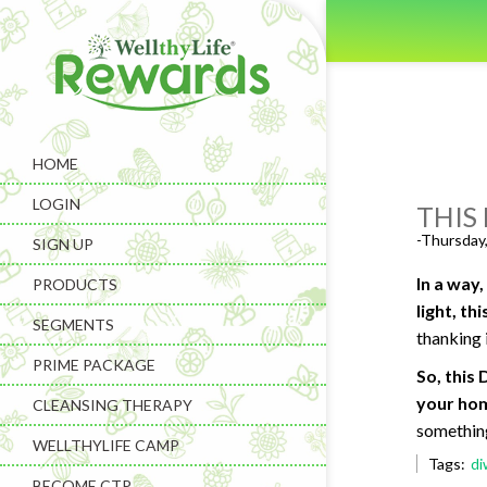
HOME
LOGIN
THIS
-Thursday
SIGN UP
In a way
PRODUCTS
light, t
SEGMENTS
thanking 
PRIME PACKAGE
So, this
your hom
CLEANSING THERAPY
something
WELLTHYLIFE CAMP
Tags:
di
BECOME CTP