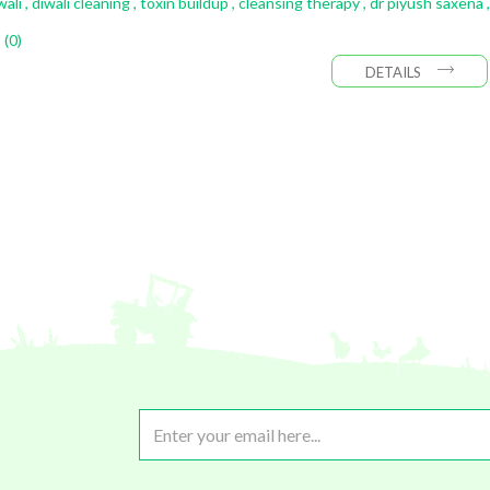
wali
,
diwali cleaning
,
toxin buildup
,
cleansing therapy
,
dr piyush saxena
,
(0)
DETAILS