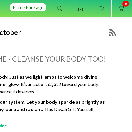
0
Prime Package
ctober'
ME - CLEANSE YOUR BODY TOO!
ody. Just as we light lamps to welcome divine
nner glow.
It’s an act of
respect
toward your body —
nance it deserves.
 your system. Let your body sparkle as brightly as
y, pure and radiant.
This Diwali Gift Yourself -
sing