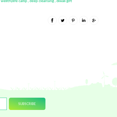
wellthylife camp
,
deep cleansing
,
diwali gift