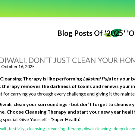
Blog Posts Of '2025' 'O
 DIWALI, DON’T JUST CLEAN YOUR HO
, October 16, 2025
, Cleansing Therapy is like performing
Lakshmi Puja
for your b
his therapy removes the darkness of toxins and renews your i
it for carrying you through every challenge and giving it the mainte
 Diwali, clean your surroundings - but don’t forget to cleanse
e. Choose Cleansing Therapy and start your new year health
 special. Give Yourself – ‘Super Health’.
wali
,
festivity
,
cleansing
,
cleansing therapy
,
diwali cleaning
,
deep clean